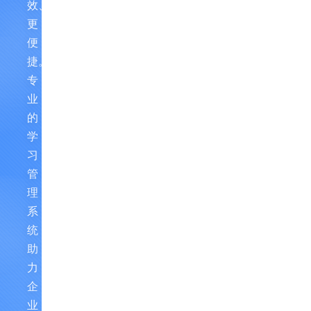
效、
更
便
捷。
专
业
的
学
习
管
理
系
统，
助
力
企
业