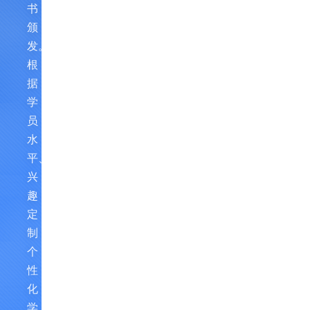
书
颁
发。
根
据
学
员
水
平、
兴
趣
定
制
个
性
化
学