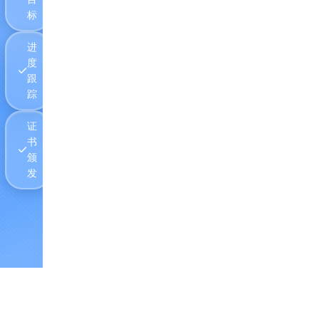
标
进
度
跟
踪
证
书
颁
发