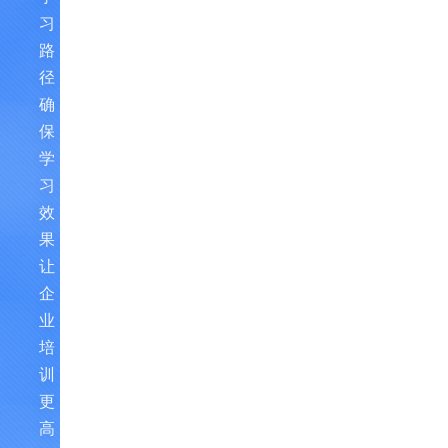
习
路
径，
确
保
学
习
效
果，
让
企
业
培
训
更
高