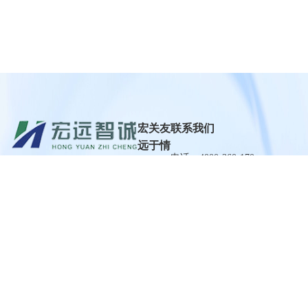
宏
关
友
联系我们
远
于
情
电话：4000-360-170
产
宏
链
品
远
接
手机：18603473120
QQ：281420502
在
关
考
线
于
勤
地址：山西省太原市小店区平
考
我
管
阳路飞云国际13层
试
们
理
系
系
企
统
统
小程序演示
业