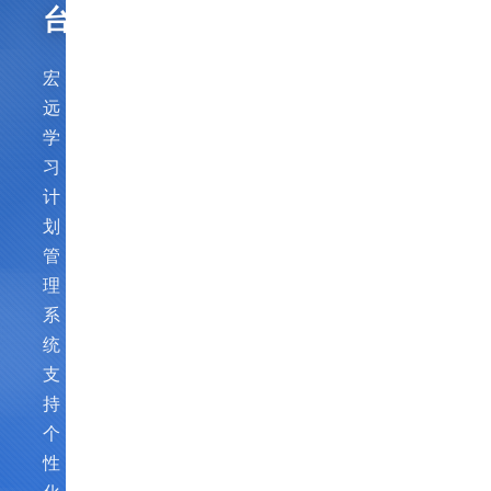
台
宏
远
学
习
计
划
管
理
系
统，
支
持
个
性