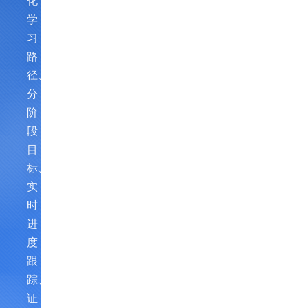
化
学
习
路
径、
分
阶
段
目
标、
实
时
进
度
跟
踪、
证