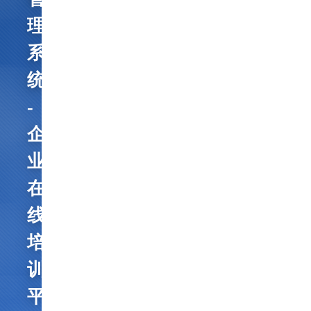
理
系
统
-
企
业
在
线
培
训
平