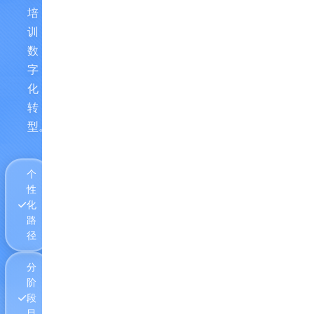
培
训
数
字
化
转
型。
个
性
化
路
径
分
阶
段
目