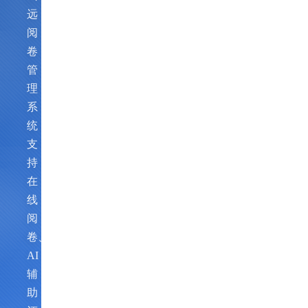
远
阅
卷
管
理
系
统，
支
持
在
线
阅
卷、
AI
辅
助