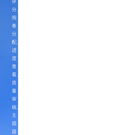
评
分、
阅
卷
分
配、
进
度
查
看、
质
量
审
核。
主
观
题