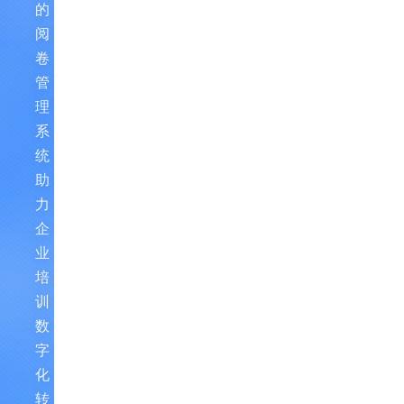
的
阅
卷
管
理
系
统，
助
力
企
业
培
训
数
字
化
转