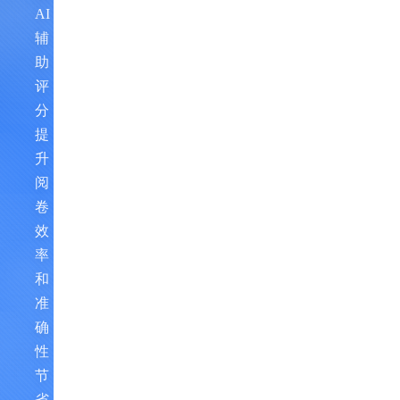
AI
辅
助
评
分，
提
升
阅
卷
效
率
和
准
确
性，
节
省