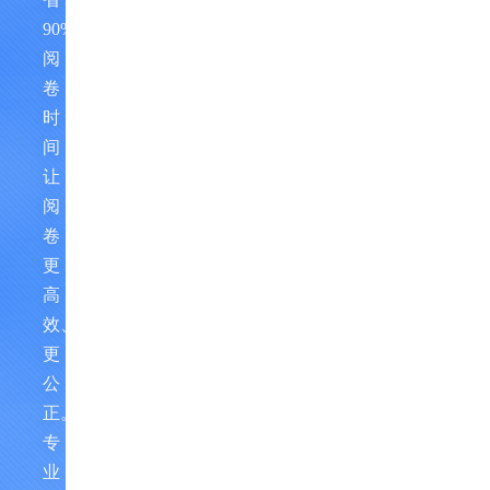
90%
阅
卷
时
间，
让
阅
卷
更
高
效、
更
公
正。
专
业