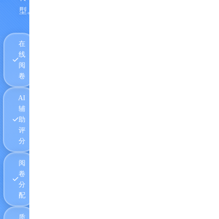
型。
在
线
阅
卷
AI
辅
助
评
分
阅
卷
分
配
质