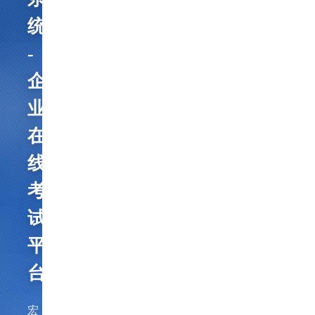
统
-
企
业
在
线
考
试
平
台
宏